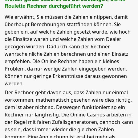
Roulette Rechner durchgeführt werden?
Wie erwähnt, Sie müssen die Zahlen eintippen, damit
überhaupt Berechnungen stattfinden können. Sie
geben ein, auf welche Zahlen gesetzt wurde, wie hoch
die Einsätze waren und welche Zahlen vom Dealer
gezogen wurden. Dadurch kann der Rechner
wahrscheinliche Zahlen berechnen und einen Einsatz
empfehlen. Die Online Rechner haben ein kleines
Problem, da nur wenige Zahlen eingegeben werden,
können nur geringe Erkenntnisse daraus gewonnen
werden.
Der Rechner geht davon aus, dass Zahlen nur einmal
vorkommen, mathematisch gesehen wäre dies richtig,
dem ist aber nicht so. Deswegen funktioniert so ein
Rechner nur langfristig. Die Online Casinos arbeiten in
der Regel mit fairen Zufallsgeneratoren, dennoch kann
es sein, dass immer wieder die gleichen Zahlen
kommen. Eine Angleichung ist erst bei mehr als