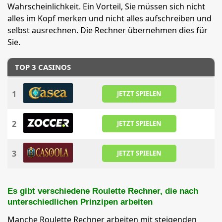
Wahrscheinlichkeit. Ein Vorteil, Sie müssen sich nicht
alles im Kopf merken und nicht alles aufschreiben und
selbst ausrechnen. Die Rechner übernehmen dies für
Sie.
TOP 3 CASINOS
1
JETZT SPIELEN
2
JETZT SPIELEN
3
JETZT SPIELEN
Es gibt verschiedene Roulette Rechner, die nach
unterschiedlichen Prinzipen arbeiten
Manche Roulette Rechner arbeiten mit steigenden