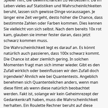
Spieler hilft, die Gewinnchancen zu verbessern. Da im
Leben vieles auf Statistiken und Wahrscheinlichkeiten
beruht, lassen sich gewisse Dinge voraussagen. Je
länger eine Zeit vergeht, desto höher die Chance, dass
bestimmte Zahlen oder Farben kommen. Dies kennen
Sie vielleicht von sich selbst. Nach dem bereits 10x rot
kam, glauben sie immer fester daran, dass jetzt
schwarz kommen muss.
Die Wahrscheinlichkeit legt es darauf an. Es könnt
natürlich auch passieren, dass 100x schwarz kommt.
Die Chance ist aber ziemlich gering. In solchen
Momenten fragt man sich immer wieder. Gibt es den
Zufall wirklich oder beeinflussen wir den Zufall doch
irgendwie? Ähnlich wie bei Quantentests. Angeblich
benehmen sich Quantenteilchen anders, wenn man
diese filmt als wenn diese natürlich beobachtet
werden. Fakt ist, solange wir kein Geheimrezept der
Gedankenkraft haben, muss die Wahrscheinlichkeit
herhalten. Ein Roulette Rechner beruht auf diese