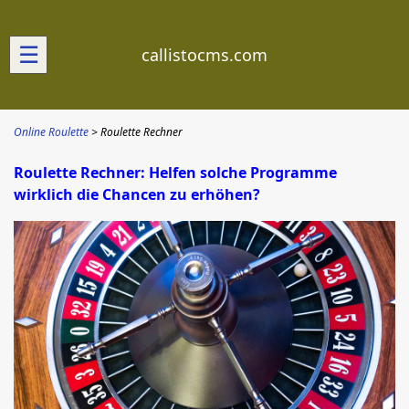
☰
callistocms.com
Online Roulette
Roulette Rechner
Roulette Rechner: Helfen solche Programme
wirklich die Chancen zu erhöhen?