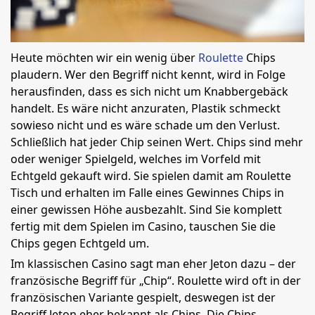
Heute möchten wir ein wenig über
Roulette
Chips
plaudern. Wer den Begriff nicht kennt, wird in Folge
herausfinden, dass es sich nicht um Knabbergebäck
handelt. Es wäre nicht anzuraten, Plastik schmeckt
sowieso nicht und es wäre schade um den Verlust.
Schließlich hat jeder Chip seinen Wert. Chips sind mehr
oder weniger Spielgeld, welches im Vorfeld mit
Echtgeld gekauft wird. Sie spielen damit am Roulette
Tisch und erhalten im Falle eines Gewinnes Chips in
einer gewissen Höhe ausbezahlt. Sind Sie komplett
fertig mit dem Spielen im Casino, tauschen Sie die
Chips gegen Echtgeld um.
Im klassischen Casino sagt man eher Jeton dazu – der
französische Begriff für „Chip“. Roulette wird oft in der
französischen Variante gespielt, deswegen ist der
Begriff Jeton eher bekannt als Chips. Die Chips