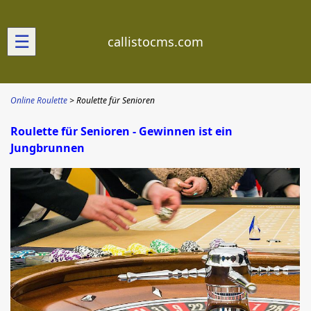
☰
callistocms.com
Online Roulette
Roulette für Senioren
Roulette für Senioren - Gewinnen ist ein
Jungbrunnen