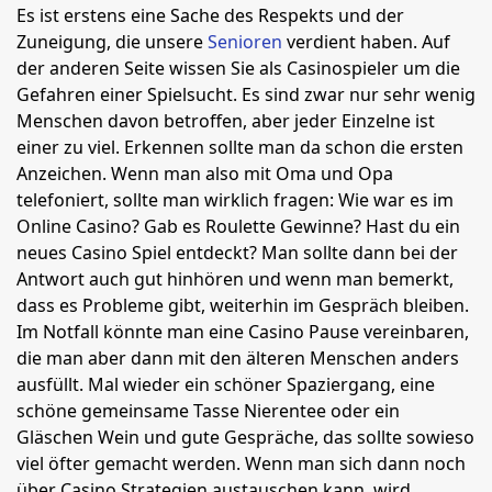
Es ist erstens eine Sache des Respekts und der
Zuneigung, die unsere
Senioren
verdient haben. Auf
der anderen Seite wissen Sie als Casinospieler um die
Gefahren einer Spielsucht. Es sind zwar nur sehr wenig
Menschen davon betroffen, aber jeder Einzelne ist
einer zu viel. Erkennen sollte man da schon die ersten
Anzeichen. Wenn man also mit Oma und Opa
telefoniert, sollte man wirklich fragen: Wie war es im
Online Casino? Gab es Roulette Gewinne? Hast du ein
neues Casino Spiel entdeckt? Man sollte dann bei der
Antwort auch gut hinhören und wenn man bemerkt,
dass es Probleme gibt, weiterhin im Gespräch bleiben.
Im Notfall könnte man eine Casino Pause vereinbaren,
die man aber dann mit den älteren Menschen anders
ausfüllt. Mal wieder ein schöner Spaziergang, eine
schöne gemeinsame Tasse Nierentee oder ein
Gläschen Wein und gute Gespräche, das sollte sowieso
viel öfter gemacht werden. Wenn man sich dann noch
über Casino Strategien austauschen kann, wird