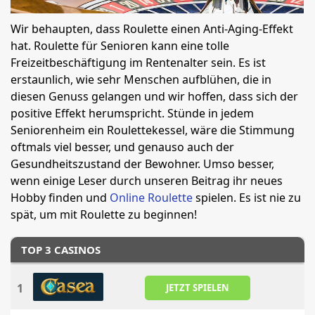
Wir behaupten, dass Roulette einen Anti-Aging-Effekt
hat. Roulette für Senioren kann eine tolle
Freizeitbeschäftigung im Rentenalter sein. Es ist
erstaunlich, wie sehr Menschen aufblühen, die in
diesen Genuss gelangen und wir hoffen, dass sich der
positive Effekt herumspricht. Stünde in jedem
Seniorenheim ein Roulettekessel, wäre die Stimmung
oftmals viel besser, und genauso auch der
Gesundheitszustand der Bewohner. Umso besser,
wenn einige Leser durch unseren Beitrag ihr neues
Hobby finden und
Online Roulette
spielen. Es ist nie zu
spät, um mit Roulette zu beginnen!
TOP 3 CASINOS
1
JETZT SPIELEN